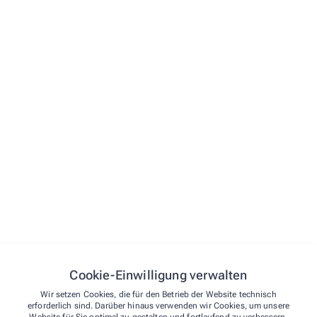
Vorname*
E-Mail*
Telefon
Straße und Hausnummer
PLZ
Ort
Cookie-Einwilligung verwalten
Wir setzen Cookies, die für den Betrieb der Website technisch
erforderlich sind. Darüber hinaus verwenden wir Cookies, um unsere
Nachricht*
Website für Sie optimal zu gestalten und fortlaufend zu verbessern.