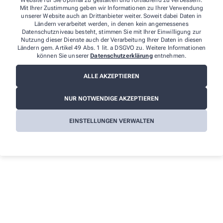
Mit Ihrer Zustimmung geben wir Informationen zu Ihrer Verwendung
unserer Website auch an Drittanbieter weiter. Soweit dabei Daten in
Ländern verarbeitet werden, in denen kein angemessenes
Datenschutzniveau besteht, stimmen Sie mit Ihrer Einwilligung zur
Nutzung dieser Dienste auch der Verarbeitung Ihrer Daten in diesen
Ich erkläre mich damit einverstanden, dass die von mir
Ländern gem. Artikel 49 Abs. 1 lit. a DSGVO zu. Weitere Informationen
angegebenen Daten elektronisch erfasst und gespeichert und meine
können Sie unserer
Datenschutzerklärung
entnehmen.
Daten an die von mir ausgesuchte Apotheke übergeben werden.
Rechtsgrundlage der Verarbeitung ist Art. 6 Abs. 1 lit. a DS-GVO. Die
ALLE AKZEPTIEREN
Einwilligung kann jederzeit widerrufen werden, z.B. per E-Mail an
info@elefanten-apotheke.de
. Ihre Daten werden ausschließlich zur
Bearbeitung Ihrer Anfrage verwendet. Weitere Informationen zum
NUR NOTWENDIGE AKZEPTIEREN
Datenschutz finden Sie unter folgendem Link:
Datenschutz
.
EINSTELLUNGEN VERWALTEN
Sind Sie ein Mensch? Dann wählen Sie bitte
das Herz
.